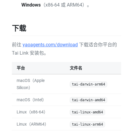
Windows
（x86-64 或 ARM64）。
下载
前往
yaoagents.com/download
下载适合你平台的
Tai Link 安装包。
平台
文件名
macOS（Apple
tai-darwin-arm64
Silicon）
macOS（Intel）
tai-darwin-amd64
Linux（x86-64）
tai-linux-amd64
Linux（ARM64）
tai-linux-arm64