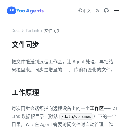
menu
Yao Agents
language
dark_mode
中文
chevron_right
chevron_right
Docs
Tai Link
文件同步
文件同步
把文件推送到远程工作区，让 Agent 处理，再把结
果拉回来。同步是增量的——只传输有变化的文件。
工作原理
每次同步会话都指向远程设备上的一个
工作区
——Tai
Link 数据根目录（默认
）下的一个
/data/volumes
目录。Yao 在 Agent 需要访问文件时自动管理工作